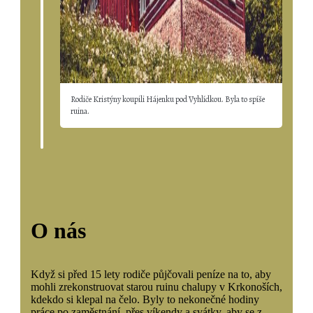
Rodiče Kristýny koupili Hájenku pod Vyhlídkou. Byla to spíše
ruina.
O nás
Když si před 15 lety rodiče půjčovali peníze na to, aby
mohli zrekonstruovat starou ruinu chalupy v Krkonoších,
kdekdo si klepal na čelo. Byly to nekonečné hodiny
práce po zaměstnání, přes víkendy a svátky, aby se z