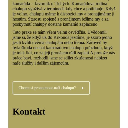
kamaráda – Javorník u Tichých. Kamarádova rodina
chalupu využívá v termínech kdy chce a potřebuje. Když
je volno, chalupu máme k dispozici my a pronajímáme ji
hostům. Starosti spojené s pronájmem řešíme my a za
poskytnutí chalupy dostane kamarád zaplaceno.
Tato praxe se nám všem velmi osvědčila. Uvědomili
jsme si, že když už do Krkonoš jezdíme, je skoro jedno
jestli kvůli dvěma chalupám nebo třema. Zároveň by
byla škoda nechat kamarádovu chalupu prázdnou, když
je tolik lidí, co za její pronájem rádi zaplatí.A protože nás
práce baví, rozhodli jsme se sdílet zkušenosti nabízet
naše služby i dalším zájemcům.
Chcete si pronajmout naši chalupu?
Kontakt