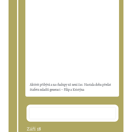
Aktivit přibývá a na chalupy už není čas. Nastala doba předat
štafetu mladší generaci – Filip a Kristýna
2006
Září 18