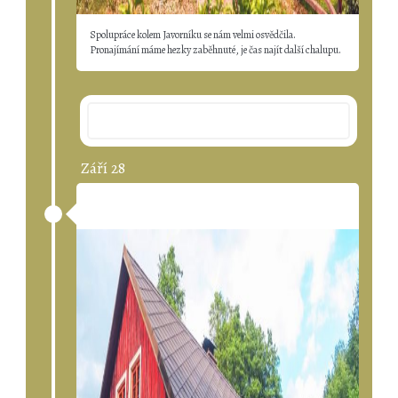
Spolupráce kolem Javorníku se nám velmi osvědčila.
Pronajímání máme hezky zaběhnuté, je čas najít další chalupu.
2017
Září 28
Třetí Do Party