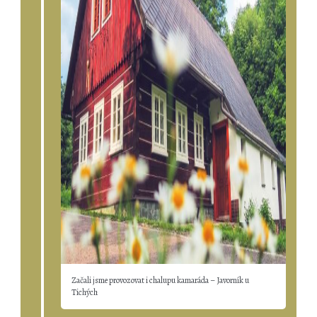
Začali jsme provozovat i chalupu kamaráda – Javorník u
Tichých