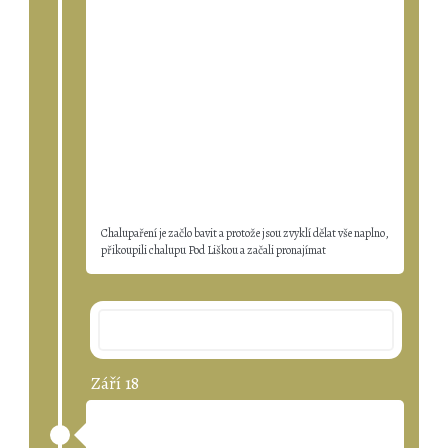
Chalupaření je začlo bavit a protože jsou zvyklí dělat vše naplno,
přikoupili chalupu Pod Liškou a začali pronajímat
2004
Září 18
Rodiče Koupili První Chalupu