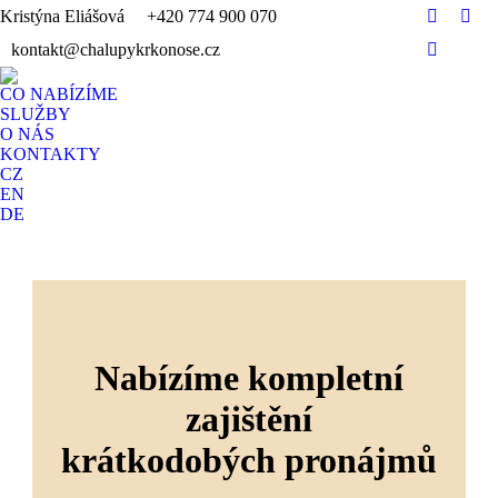
Kristýna Eliášová
+420 774 900 070
Faceboo
Inst
kontakt@chalupykrkonose.cz
YouTube
CO NABÍZÍME
SLUŽBY
O NÁS
KONTAKTY
CZ
EN
DE
Nabízíme kompletní
zajištění
krátkodobých pronájmů