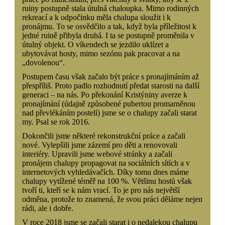
ruiny postupně stala útulná chaloupka. Mimo rodinných
rekreací a k odpočinku měla chalupa sloužit i k
pronájmu. To se osvědčilo a tak, když byla příležitost k
jedné ruině přibyla druhá. I ta se postupně proměnila v
útulný objekt. O víkendech se jezdilo uklízet a
ubytovávat hosty, mimo sezónu pak pracovat a na
„dovolenou“.
Postupem času však začalo být práce s pronajímáním až
přespříliš. Proto padlo rozhodnutí předat starosti na další
generaci – na nás. Po překonání Kristýniny averze k
pronajímání (údajně způsobené pubertou promarněnou
nad převlékáním postelí) jsme se o chalupy začali starat
my. Psal se rok 2016.
Dokončili jsme některé rekonstrukční práce a začali
nové. Vylepšili jsme zázemí pro děti a renovovali
interiéry. Upravili jsme webové stránky a začali
pronájem chalupy propagovat na sociálních sítích a v
internetových vyhledávačích. Díky tomu dnes máme
chalupy vytížené téměř na 100 %. Většinu hostů však
tvoří ti, kteří se k nám vrací. To je pro nás největší
odměna, protože to znamená, že svou práci děláme nejen
rádi, ale i dobře.
V roce 2018 jsme se začali starat i o nedalekou chalupu