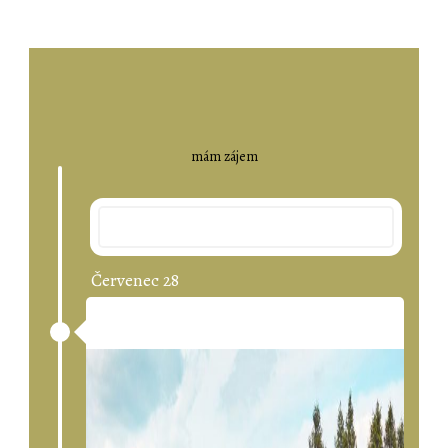
mám zájem
2019
Červenec 28
Hledáme Další Příležitosti