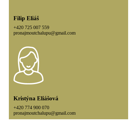
Filip Eliáš
+420 725 007 559
pronajmoutchalupu@gmail.com
Kristýna Eliášová
+420 774 900 070
pronajmoutchalupu@gmail.com